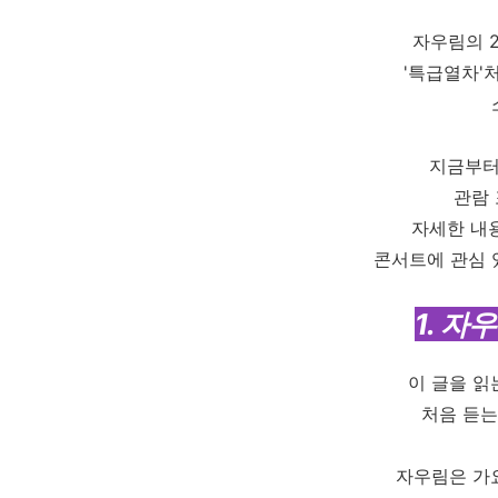
자우림의 
'특급열차'
지금부터
관람 
자세한 내
콘서트에 관심 
1. 자
이 글을 읽
처음 듣는
자우림은 가