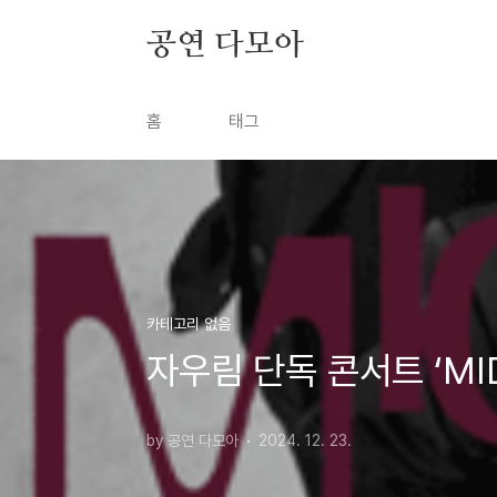
본문 바로가기
공연 다모아
홈
태그
카테고리 없음
자우림 단독 콘서트 ‘MID
by 공연 다모아
2024. 12. 23.