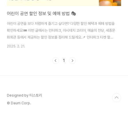
어린이 공연 할인 정보 및 예매 방법 🎭
어린이 공연을 보다 저렴하게 즐기고 싶다면? 다양한 할인 혜택과 예매 방법을
확인하세요!🎟️ 이번 글에서는 인터파크, 아시테지 코리아, 예술의 전당, 세종문
화회관 등에서 제공하는 할인 정보를 정리해 드릴게요.📌 인터파크 티켓 할인
정보인터파크 티켓에서는 다양한 어린이 공연을 예매할 수 있습니다.현재 진행
2025. 2. 21.
중인 주요 공연:뮤지컬 〈100층짜리 집〉📍 성균관대학교 새천년홀📅 2025년
1월 10일 ~ 3월 3일🎟️ 할인 정보: 공연별 상이 (예매 시 확인)🔗 예매하기:
1
ticket.interpark.com🎭 아시테지 코리아 공연 할인아동·청소년을 위한 다
양한 공연 정보를 제공하는 아시테지 코리아!〈코 잃은 코끼리〉 공연 할인🎟️ 가
족 할인(3인 이상): 1인당 25,000원🎟️ 조기 예매: ..
Designed by 티스토리
© Daum Corp.