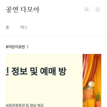
본문 바로가기
공연 다모아
홈
태그
어린이공연
1