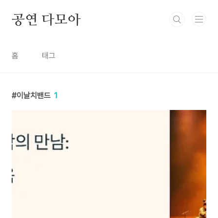
본문 바로가기
공연 다모아
홈
태그
이날치밴드
1