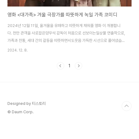
영화 <대가족> 겨울 극장가를 따뜻하게 녹일 가족 코미디
2024년 12월 11일, 올겨울을 유쾌하고 따뜻하게 채워줄 영화 이 개봉합니
다. 천만 관객을 사로잡은양우석 감독이 처음으로 선보이는일상물 연출작으로,
가족과 전통, 세대 간의 갈등을 따뜻하면서도웃음 가득한 시선으로 풀어냈습니
다. 김윤석, 이승기, 박수영 등 뛰어난 배우진의 열연과 함께한 그릇의 만둣국처
2024. 12. 8.
럼 포근한 이야기가관객들을 기다리고 있습니다.1. 영화 '대가족' 한눈에 보기
■ 감독: 양우석 ■ 출연: 김윤석, 이승기, 박수영, 김성령, 강한나 외 ■ 장르:
1
가족 드라마, 코미디 ■ 개봉일: 2024년 12월 11일 ■ 상영시간: 107분 ■
배급사: 롯데엔터테인먼트 ▶ 줄거리: 함 씨 가문의 운명은?서울 중심부에서
전통 만둣집 평만옥을 운영하는 사장 함무옥(김윤석 분). 평생을 가업..
Designed by 티스토리
© Daum Corp.