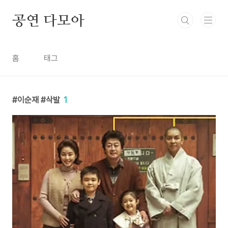
본문 바로가기
공연 다모아
홈
태그
이순재 #삭발
1